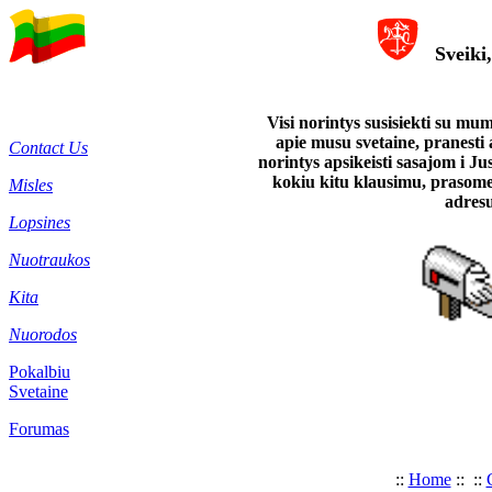
Sveiki
Visi norintys susisiekti su mu
apie musu svetaine, pranesti 
Contact Us
norintys apsikeisti sasajom i Ju
kokiu kitu klausimu, prasome 
Misles
adres
Lopsines
Nuotraukos
Kita
Nuorodos
Pokalbiu
Svetaine
Forumas
::
Home
:: ::